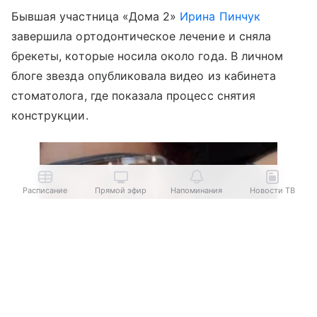
Бывшая участница «Дома 2»
Ирина Пинчук
завершила ортодонтическое лечение и сняла
брекеты, которые носила около года. В личном
блоге звезда опубликовала видео из кабинета
стоматолога, где показала процесс снятия
конструкции.
Расписание
Прямой эфир
Напоминания
Новости ТВ
Выберите комментарий
Выберите комментарий
Выберите комментарий
Информация полезная и актуальная
Информация полезная и актуальная
Информация полезная и актуальная
Заголовок вводит в заблуждение
Заголовок вводит в заблуждение
Заголовок вводит в заблуждение