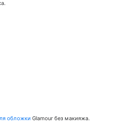
са.
для обложки
Glamour без макияжа.