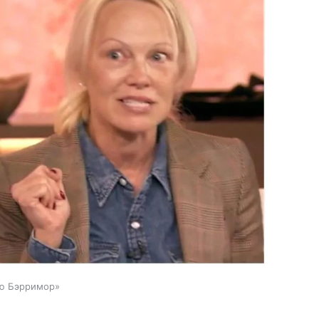
рю Бэрримор»