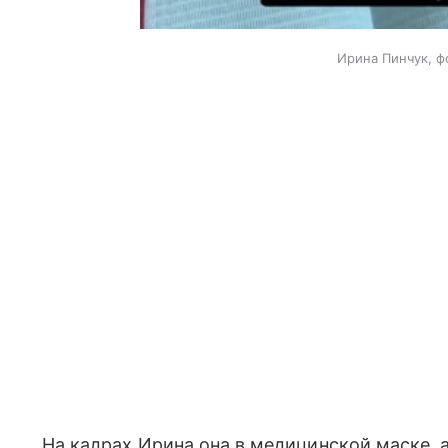
Ирина Пинчук, ф
На кадрах Ирина она в медицинской маске,