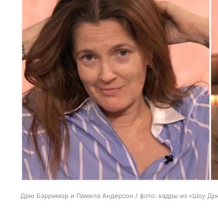
Дрю Бэрримор и Памела Андерсон / фото: кадры из «Шоу Д