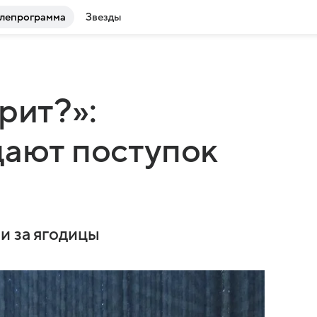
лепрограмма
Звезды
рит?»:
дают поступок
и за ягодицы