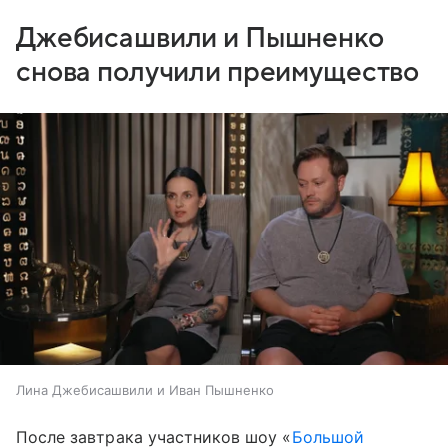
Джебисашвили и Пышненко
снова получили преимущество
Лина Джебисашвили и Иван Пышненко
После завтрака участников шоу «
Большой