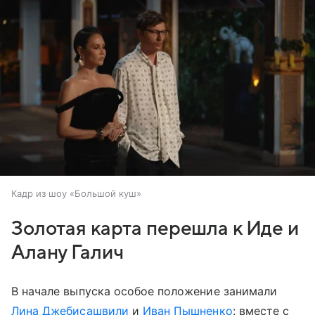
Кадр из шоу «Большой куш»
Золотая карта перешла к Иде и
Алану Галич
В начале выпуска особое положение занимали
Лина Джебисашвили
и
Иван Пышненко
: вместе с