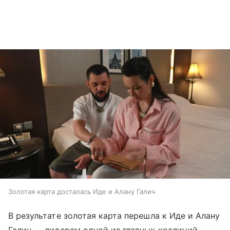
Золотая карта досталась Иде и Алану Галич
В результате золотая карта перешла к Иде и Алану