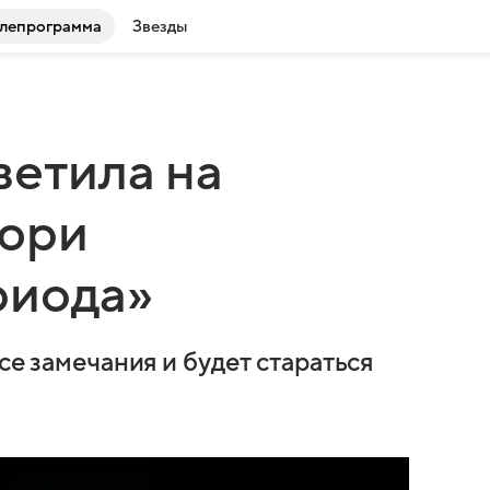
лепрограмма
Звезды
ветила на
жюри
риода»
се замечания и будет стараться