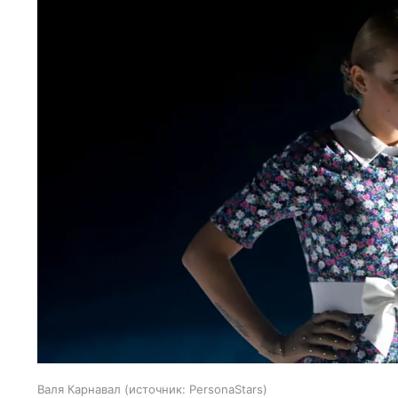
Валя Карнавал
источник:
PersonaStars