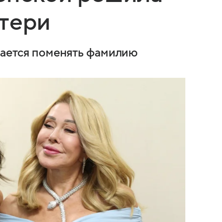
атери
ирается поменять фамилию