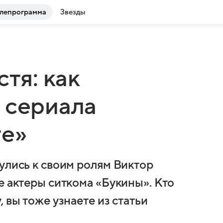
лепрограмма
Звезды
стя: как
 сериала
те»
улись к своим ролям Виктор
е актеры ситкома «Букины». Кто
 вы тоже узнаете из статьи