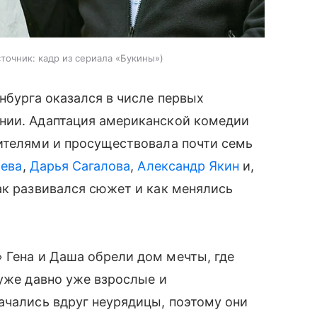
сточник:
кадр из сериала «Букины»
нбурга оказался в числе первых
нии. Адаптация американской комедии
рителями и просуществовала почти семь
рева
,
Дарья Сагалова
,
Александр Якин
и,
ак развивался сюжет и как менялись
» Гена и Даша обрели дом мечты, где
 уже давно уже взрослые и
ачались вдруг неурядицы, поэтому они