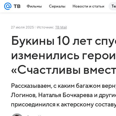
Фильмы
Сериалы
Новости и статьи
Те
27 июля 2025
Источник:
ТВ Mail
Букины 10 лет спу
изменились герои
«Счастливы вмес
Рассказываем, с каким багажом верн
Логинов, Наталья Бочкарева и други
присоединился к актерскому составу,