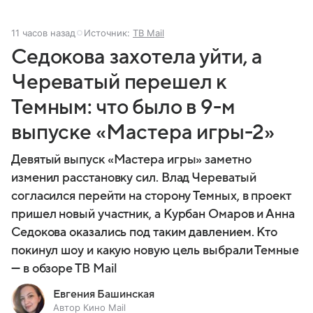
11 часов назад
Источник:
ТВ Mail
Седокова захотела уйти, а
Череватый перешел к
Темным: что было в 9-м
выпуске «Мастера игры-2»
Девятый выпуск «Мастера игры» заметно
изменил расстановку сил. Влад Череватый
согласился перейти на сторону Темных, в проект
пришел новый участник, а Курбан Омаров и Анна
Седокова оказались под таким давлением. Кто
покинул шоу и какую новую цель выбрали Темные
— в обзоре ТВ Mail
Евгения Башинская
Автор Кино Mail