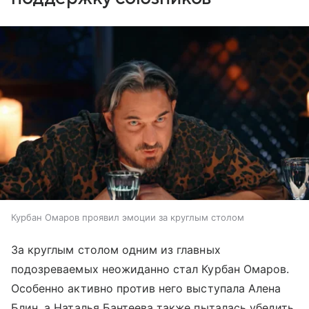
Курбан Омаров проявил эмоции за круглым столом
За круглым столом одним из главных
подозреваемых неожиданно стал Курбан Омаров.
Особенно активно против него выступала Алена
Блин, а Наталья Бантеева также пыталась убедить