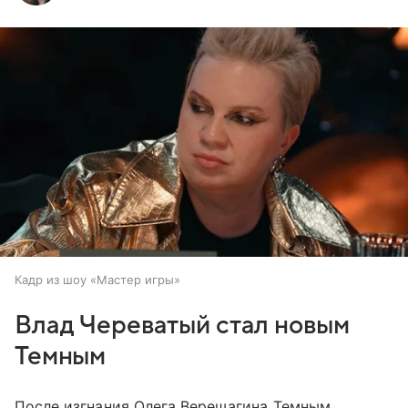
Кадр из шоу «Мастер игры»
Влад Череватый стал новым
Темным
После изгнания Олега Верещагина Темным