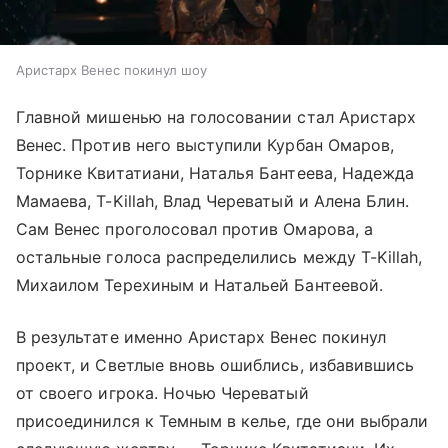
Аристарх Венес покинул шоу
Главной мишенью на голосовании стал Аристарх
Венес. Против него выступили Курбан Омаров,
Торнике Квитатиани, Наталья Бантеева, Надежда
Мамаева, T-Killah, Влад Череватый и Алена Блин.
Сам Венес проголосовал против Омарова, а
остальные голоса распределились между T-Killah,
Михаилом Терехиным и Натальей Бантеевой.
В результате именно Аристарх Венес покинул
проект, и Светлые вновь ошиблись, избавившись
от своего игрока. Ночью Череватый
присоединился к Темным в келье, где они выбрали