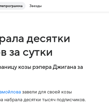
лепрограмма
Звезды
рала десятки
в за сутки
раницу козы рэпера Джигана за
Самойлова
завели для своей козы
за набрала десятки тысяч подписчиков.