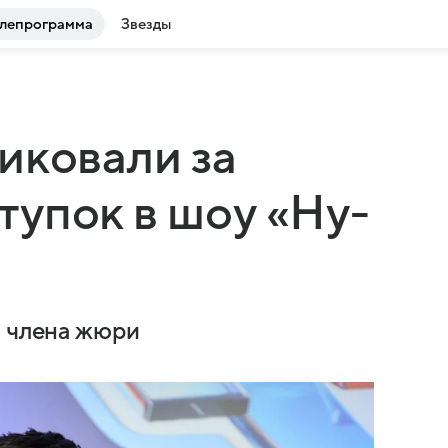
лепрограмма
Звезды
иковали за
упок в шоу «Ну-
о члена жюри