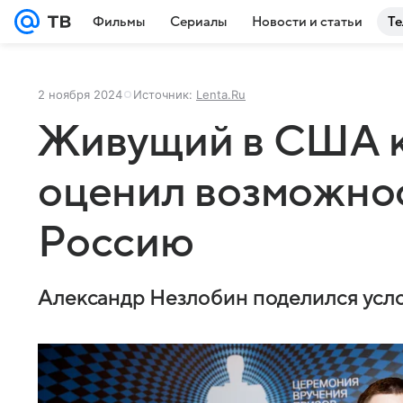
Фильмы
Сериалы
Новости и статьи
Те
2 ноября 2024
Источник:
Lenta.Ru
Живущий в США к
оценил возможнос
Россию
Александр Незлобин поделился усло