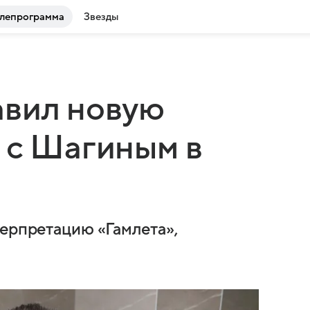
лепрограмма
Звезды
авил новую
 с Шагиным в
терпретацию «Гамлета»,