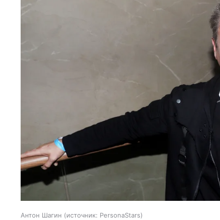
Антон Шагин
источник:
PersonaStars