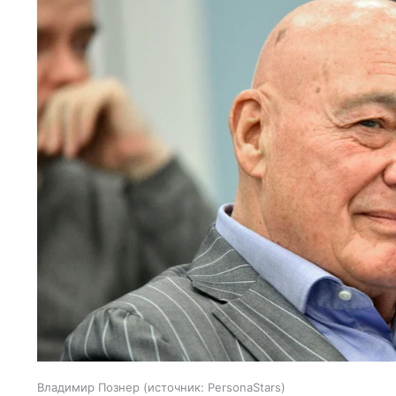
Владимир Познер
источник:
PersonaStars