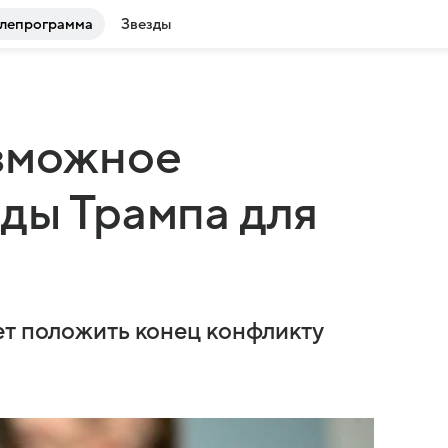
лепрограмма
Звезды
озможное
ды Трампа для
ет положить конец конфликту