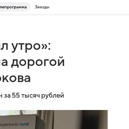
лепрограмма
Звезды
 утро»:
а дорогой
юкова
 за 55 тысяч рублей