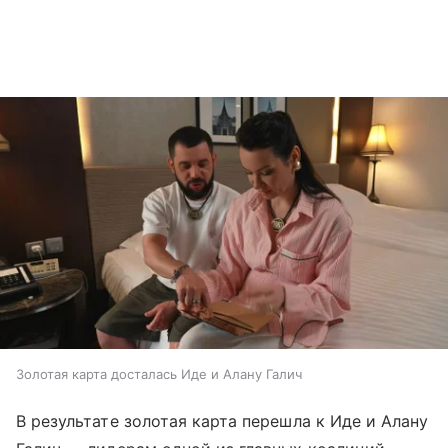
Золотая карта досталась Иде и Алану Галич
В результате золотая карта перешла к Иде и Алану