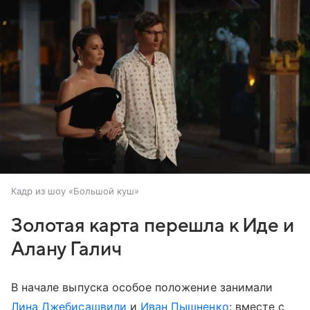
Кадр из шоу «Большой куш»
Золотая карта перешла к Иде и
Алану Галич
В начале выпуска особое положение занимали
Лина Джебисашвили
и
Иван Пышненко
: вместе с