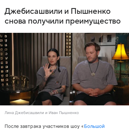
Джебисашвили и Пышненко
снова получили преимущество
Лина Джебисашвили и Иван Пышненко
После завтрака участников шоу «
Большой