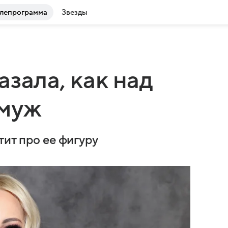
лепрограмма
Звезды
зала, как над
 муж
тит про ее фигуру