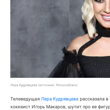
Лера Кудрявцева
источник:
PersonaStars
Телеведущая
Лера Кудрявцева
рассказала в 
хоккеист Игорь Макаров, шутит про ее фигур