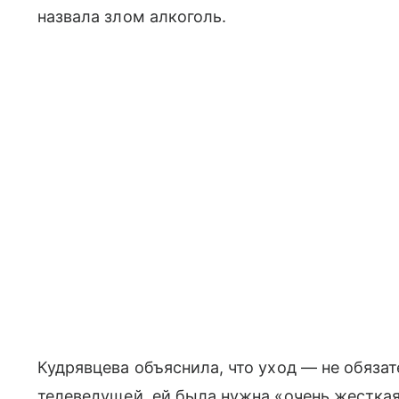
назвала злом алкоголь.
Кудрявцева объяснила, что уход — не обязат
телеведущей, ей была нужна «очень жесткая