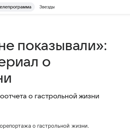
елепрограмма
Звезды
 не показывали»:
ериал о
ни
оотчета о гастрольной жизни
орепортажа о гастрольной жизни.