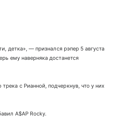
сти, детка», — признался рэпер 5 августа
перь ему наверняка достанется
трека с Рианной, подчеркнув, что у них
бавил A$AP Rocky.