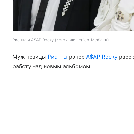
Рианна и A$AP Rocky
источник:
Legion-Media.ru
Муж певицы
Рианны
рэпер
A$AP Rocky
расск
работу над новым альбомом.