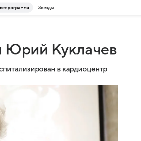
лепрограмма
Звезды
н Юрий Куклачев
госпитализирован в кардиоцентр