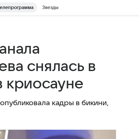
елепрограмма
Звезды
канала
ева снялась в
в криосауне
опубликовала кадры в бикини,