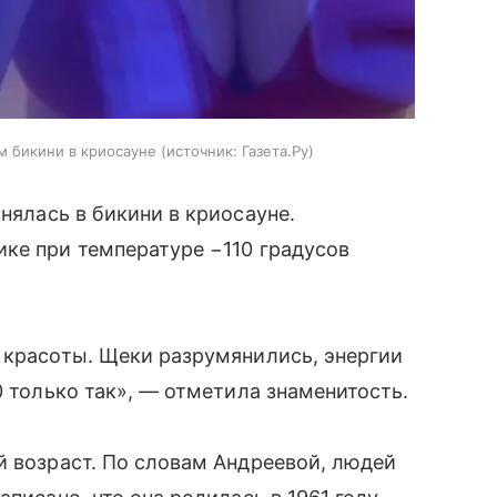
м бикини в криосауне
источник:
Газета.Ру
нялась в бикини в криосауне.
ке при температуре −110 градусов
 красоты. Щеки разрумянились, энергии
0 только так», — отметила знаменитость.
й возраст. По словам Андреевой, людей