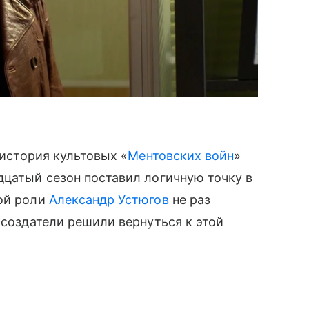
 история культовых «
Ментовских войн
»
дцатый сезон поставил логичную точку в
ной роли
Александр Устюгов
не раз
 создатели решили вернуться к этой