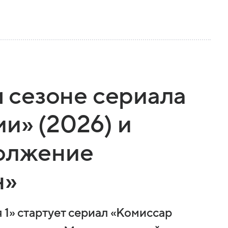
м сезоне сериала
и» (2026) и
должение
н»
 1» стартует сериал «Комиссар