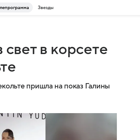
лепрограмма
Звезды
 свет в корсете
ьте
екольте пришла на показ Галины