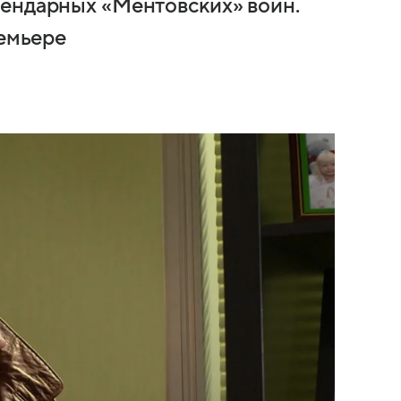
гендарных «Ментовских» войн.
ремьере