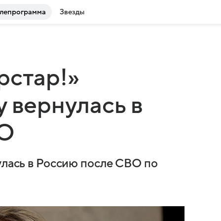
лепрограмма
Звезды
рстар!»
у вернулась в
ВО
улась в Россию после СВО по