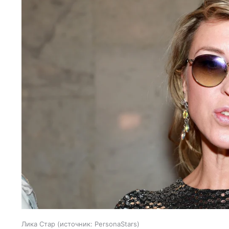
Лика Стар
источник:
PersonaStars