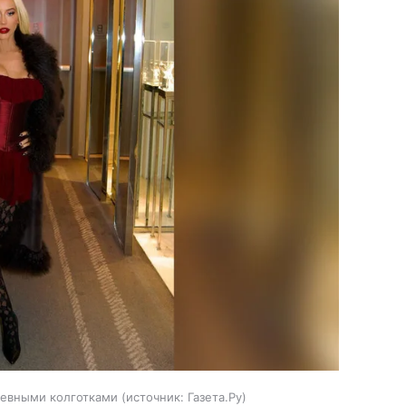
жевными колготками
источник:
Газета.Ру