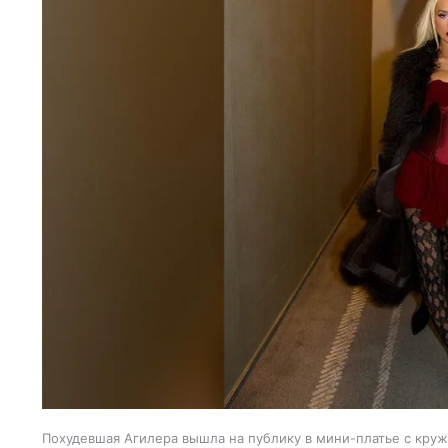
Похудевшая Агилера вышла на публику в мини-платье с кру