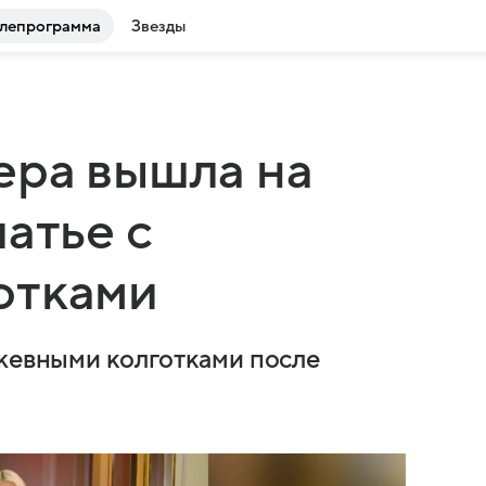
лепрограмма
Звезды
ера вышла на
атье с
отками
ужевными колготками после