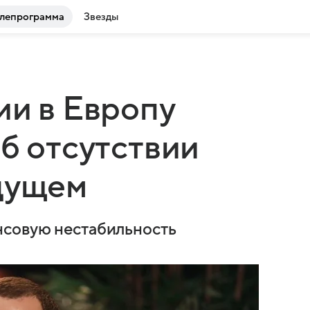
лепрограмма
Звезды
ии в Европу
об отсутствии
дущем
нсовую нестабильность