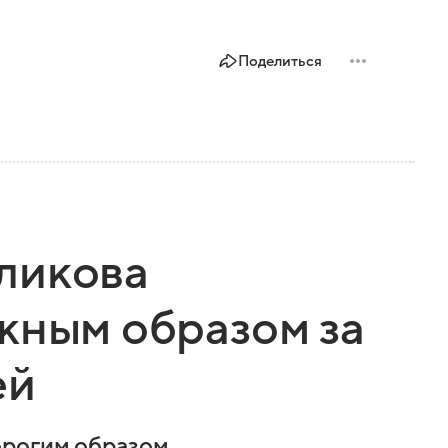
Поделиться
ликова
жным образом за
ей
орогим образом