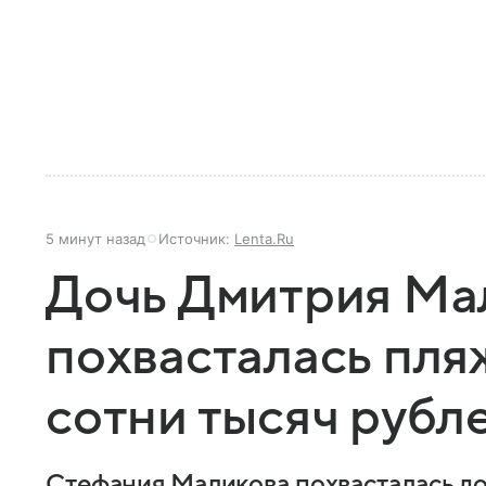
5 минут назад
Источник:
Lenta.Ru
Дочь Дмитрия Ма
похвасталась пля
сотни тысяч рубл
Стефания Маликова похвасталась д