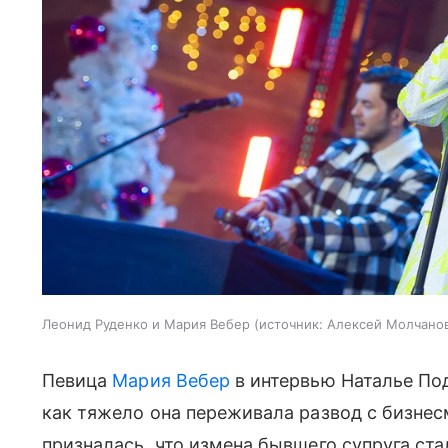
Леонид Руденко и Мария Вебер
источник:
Алексей Молчано
Певица
Мария Вебер
в интервью Наталье Под
как тяжело она переживала развод с бизне
призналась, что измена бывшего супруга ст