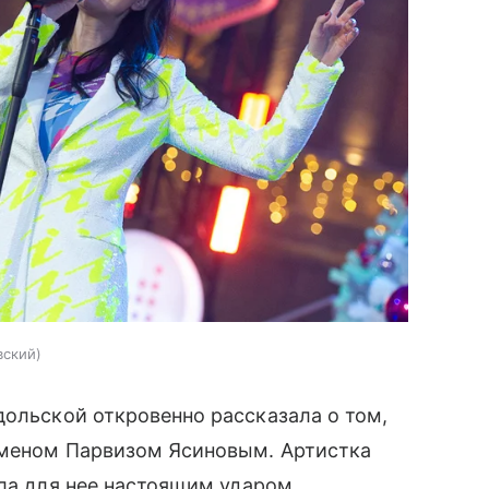
вский
ольской откровенно рассказала о том,
сменом Парвизом Ясиновым. Артистка
ала для нее настоящим ударом.