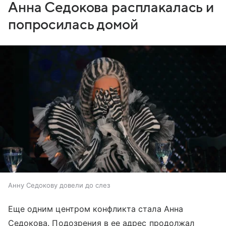
Анна Седокова расплакалась и
попросилась домой
Анну Седокову довели до слез
Еще одним центром конфликта стала Анна
Седокова. Подозрения в ее адрес продолжал