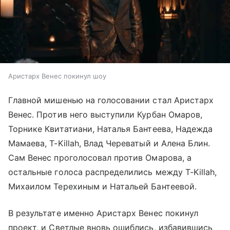
Аристарх Венес покинул шоу
Главной мишенью на голосовании стал Аристарх
Венес. Против него выступили Курбан Омаров,
Торнике Квитатиани, Наталья Бантеева, Надежда
Мамаева, T-Killah, Влад Череватый и Алена Блин.
Сам Венес проголосовал против Омарова, а
остальные голоса распределились между T-Killah,
Михаилом Терехиным и Натальей Бантеевой.
В результате именно Аристарх Венес покинул
проект, и Светлые вновь ошиблись, избавившись