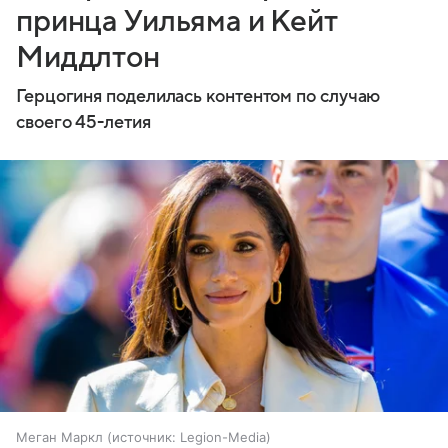
принца Уильяма и Кейт
Миддлтон
Герцогиня поделилась контентом по случаю
своего 45-летия
Меган Маркл
источник:
Legion-Media