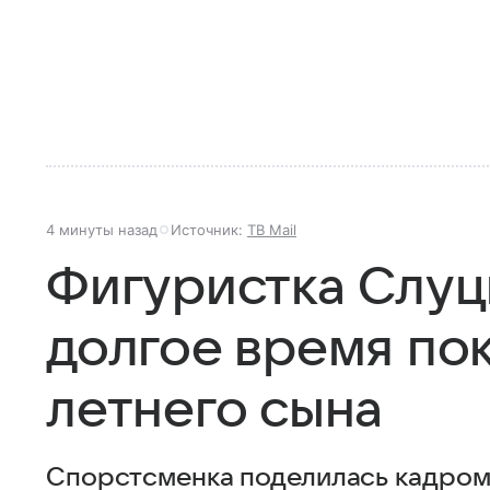
4 минуты назад
Источник:
ТВ Mail
Фигуристка Слуц
долгое время пок
летнего сына
Спорстсменка поделилась кадром