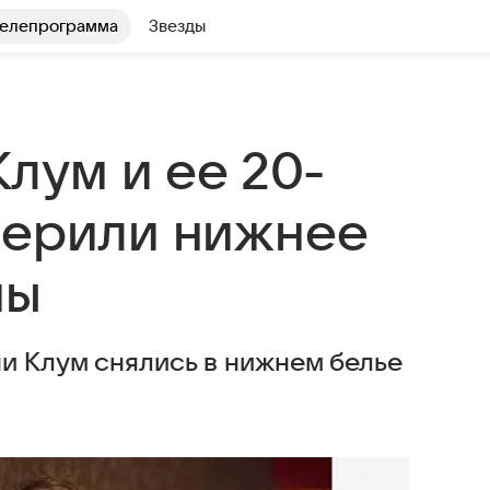
елепрограмма
Звезды
Клум и ее 20-
мерили нижнее
мы
и Клум снялись в нижнем белье