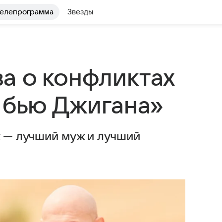
елепрограмма
Звезды
а о конфликтах
 бью Джигана»
к — лучший муж и лучший