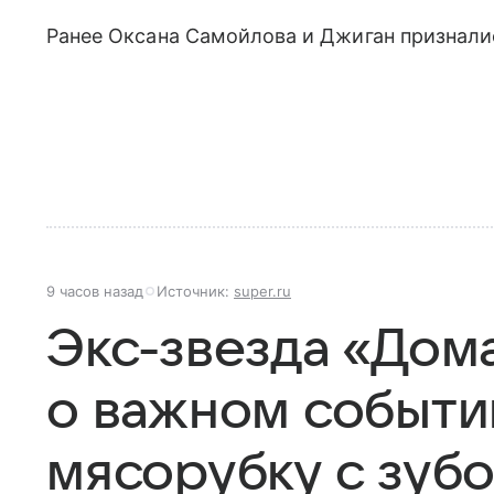
Ранее Оксана Самойлова и Джиган признали
9 часов назад
Источник:
super.ru
Экс-звезда «Дом
о важном событи
мясорубку с зуб