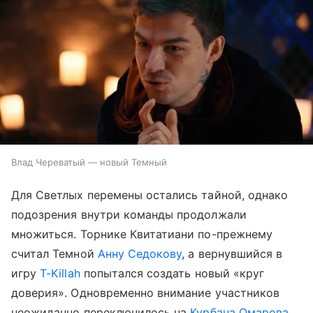
Влад Череватый — новый Темный
Для Светлых перемены остались тайной, однако
подозрения внутри команды продолжали
множиться. Торнике Квитатиани по-прежнему
считал Темной
Анну Седокову
, а вернувшийся в
игру
T-Killah
попытался создать новый «круг
доверия». Одновременно внимание участников
неожиданно переключилось на
Курбана Омарова
,