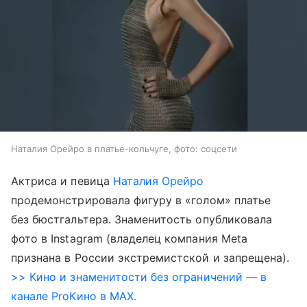
Наталия Орейро в платье-кольчуге, фото: соцсети
Актриса и певица
Наталия Орейро
продемонстрировала фигуру в «голом» платье
без бюстгальтера. Знаменитость опубликовала
фото в Instagram (владелец компания Meta
признана в России экстремистской и запрещена).
>> Кино и знаменитости без ограничений — в
канале ProКино в MAX.