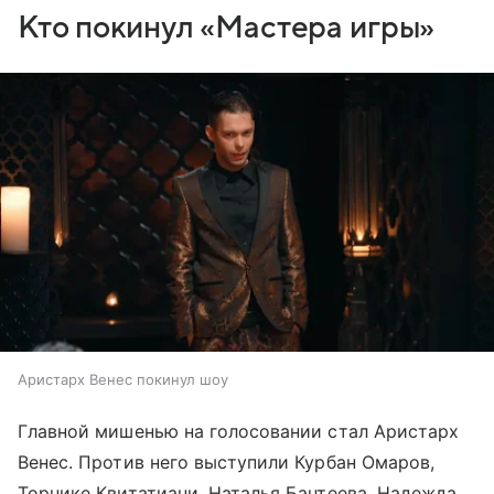
Кто покинул «Мастера игры»
Аристарх Венес покинул шоу
Главной мишенью на голосовании стал Аристарх
Венес. Против него выступили Курбан Омаров,
Торнике Квитатиани, Наталья Бантеева, Надежда