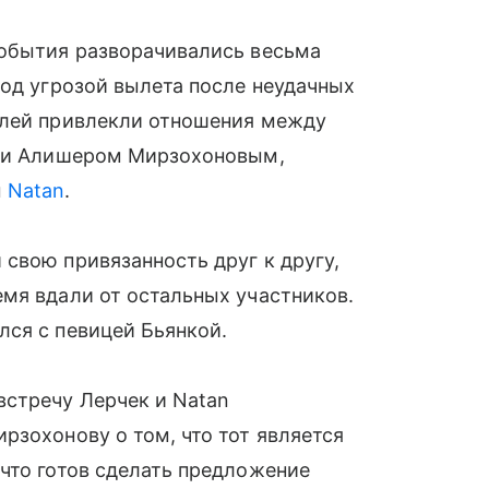
события разворачивались весьма
од угрозой вылета после неудачных
елей привлекли отношения между
, и Алишером Мирзохоновым,
м
Natan
.
свою привязанность друг к другу,
мя вдали от остальных участников.
лся с певицей Бьянкой.
стречу Лерчек и Natan
рзохонову о том, что тот является
что готов сделать предложение