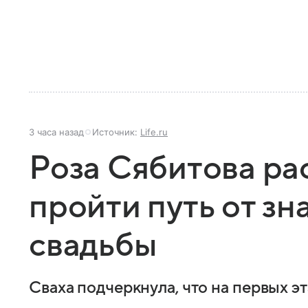
3 часа назад
Источник:
Life.ru
Роза Сябитова ра
пройти путь от зн
свадьбы
Сваха подчеркнула, что на первых э