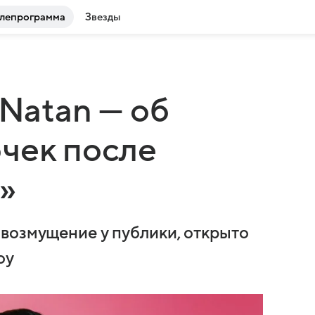
лепрограмма
Звезды
 Natan — об
чек после
»
возмущение у публики, открыто
оу