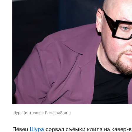
Шура
источник:
PersonaStars
Певец
Шура
сорвал съемки клипа на кавер-в