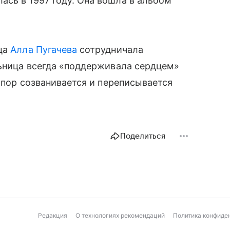
сь в 1997 году. Она вошла в альбом
ица
Алла Пугачева
сотрудничала
льница всегда «поддерживала сердцем»
х пор созванивается и переписывается
Поделиться
Редакция
О технологиях рекомендаций
Политика конфиде