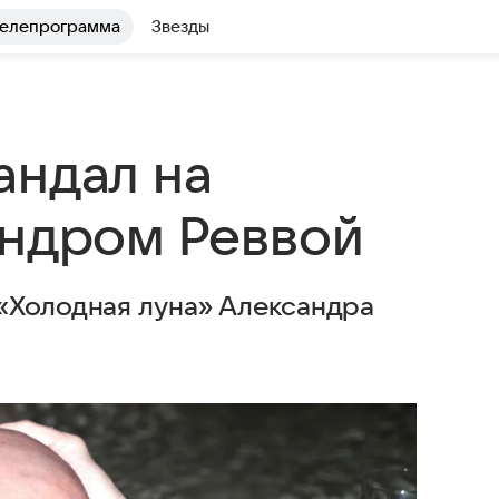
елепрограмма
Звезды
андал на
андром Реввой
«Холодная луна» Александра