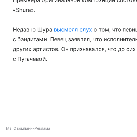
Премьера оригинальной композиции состояла
«Shura».
Недавно Шура
высмеял слух
о том, что пев
с бандитами. Певец заявлял, что исполните
других артистов. Он признавался, что до си
с Пугачевой.
Mail
О компании
Реклама