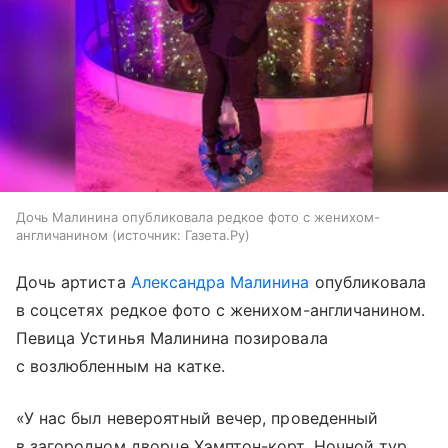
Дочь Малинина опубликовала редкое фото с женихом-
англичанином
источник:
Газета.Ру
Дочь артиста
Александра Малинина
опубликовала
в соцсетях редкое фото с женихом-англичанином.
Певица Устинья Малинина позировала
с возлюбленным на катке.
«У нас был невероятный вечер, проведенный
в загородном дворце Хэмптон-корт. Ночной тур