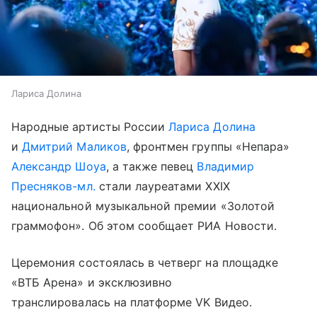
Лариса Долина
Народные артисты России
Лариса Долина
и
Дмитрий Маликов
, фронтмен группы «Непара»
Александр Шоуа
, а также певец
Владимир
Пресняков-мл.
стали лауреатами XXIX
национальной музыкальной премии «Золотой
граммофон». Об этом сообщает РИА Новости.
Церемония состоялась в четверг на площадке
«ВТБ Арена» и эксклюзивно
транслировалась на платформе VK Видео.