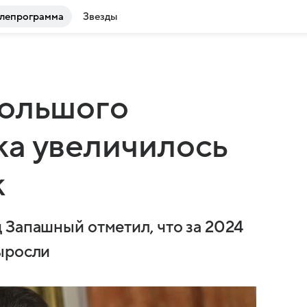
лепрограмма
Звезды
Большого
ка увеличилось
к
 Запашный отметил, что за 2024
ыросли