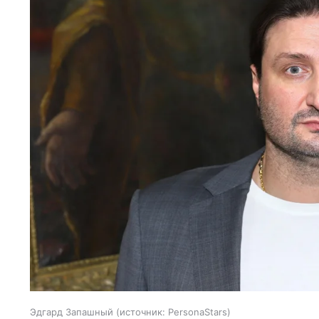
Эдгард Запашный
источник:
PersonaStars