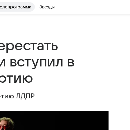
елепрограмма
Звезды
ерестать
и вступил в
артию
артию ЛДПР