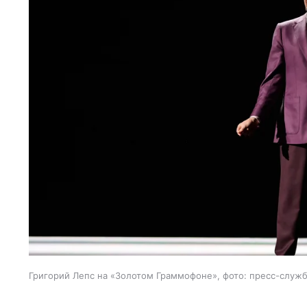
Григорий Лепс на «Золотом Граммофоне», фото: пресс-служ