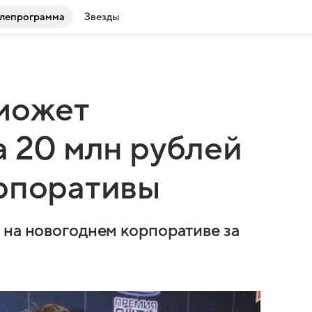
лепрограмма
Звезды
 может
а 20 млн рублей
орпоративы
 на новогоднем корпоративе за