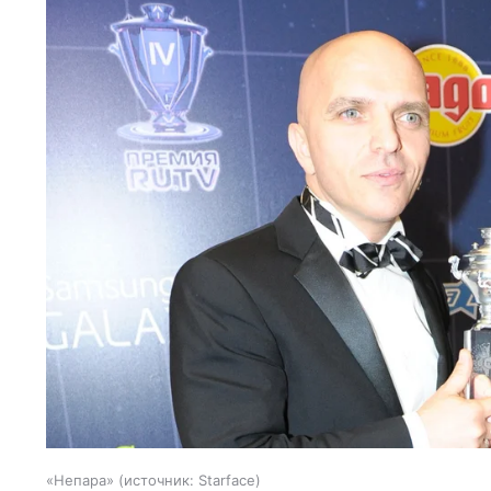
«Непара»
источник:
Starface