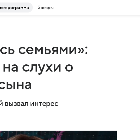
лепрограмма
Звезды
сь семьями»:
 на слухи о
 сына
й вызвал интерес