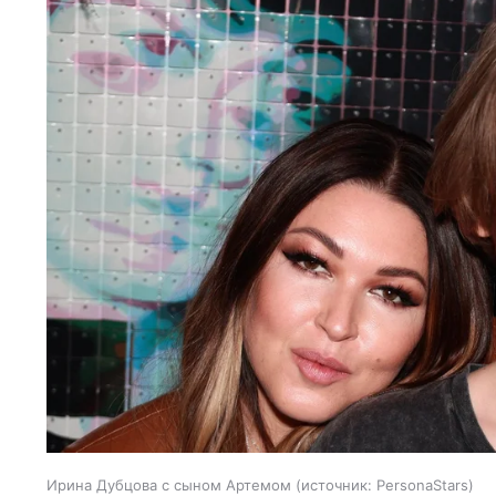
Ирина Дубцова с сыном Артемом
источник:
PersonaStars