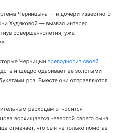
Артема Черницына — и дочери известного
они Худяковой — вызвал интерес
гнув совершеннолетия, уже
ее.
которые Черницын
преподносит своей
едств и щедро одаривает ее золотыми
укетами роз. Вместе они отправляются
ачительным расходам относится
бцова восхищается невестой своего сына
ица отмечает, что сын не только помогает