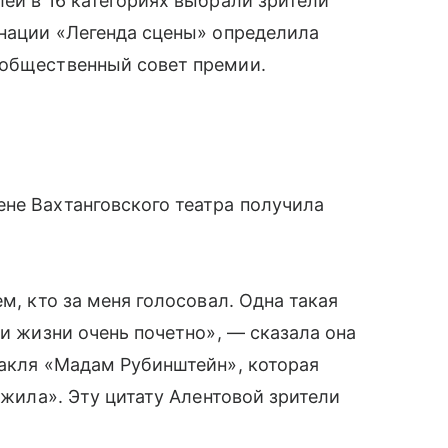
лей в 16 категориях выбрали зрители
инации «Легенда сцены» определила
 общественный совет премии.
не Вахтанговского театра получила
м, кто за меня голосовал. Одна такая
ри жизни очень почетно», — сказала она
такля «Мадам Рубинштейн», которая
лужила». Эту цитату Алентовой зрители