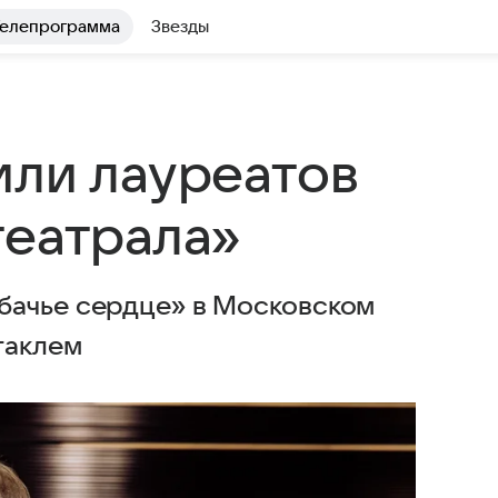
елепрограмма
Звезды
или лауреатов
театрала»
бачье сердце» в Московском
таклем