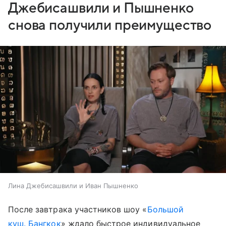
Джебисашвили и Пышненко
снова получили преимущество
Лина Джебисашвили и Иван Пышненко
После завтрака участников шоу «
Большой
куш. Бангкок
» ждало быстрое индивидуальное