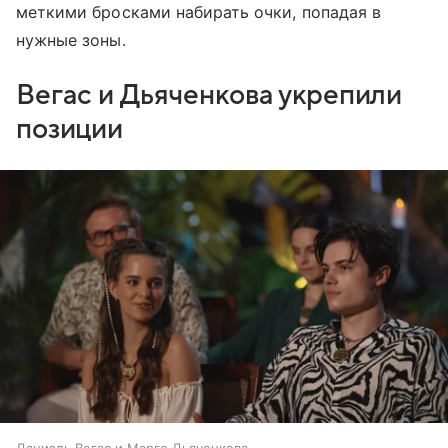
меткими бросками набирать очки, попадая в
нужные зоны.
Вегас и Дьяченкова укрепили
позиции
Даниэль Вегас и Марго Дьяченкова