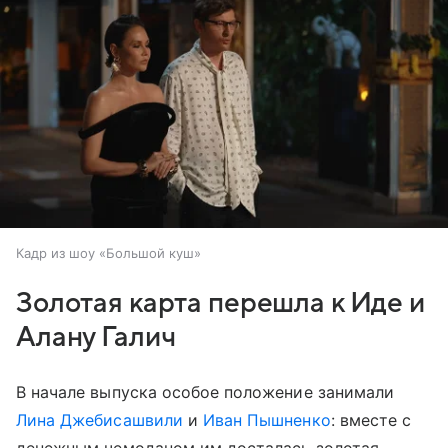
Кадр из шоу «Большой куш»
Золотая карта перешла к Иде и
Алану Галич
В начале выпуска особое положение занимали
Лина Джебисашвили
и
Иван Пышненко
: вместе с
денежным чемоданом им досталась золотая