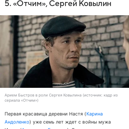
5. «Отчим», Сергей Ковылин
Арием Быстров в роли Сергея Ковылина
источник:
кадр из
сериала «Отчим»
Первая красавица деревни Настя (
Карина
Андоленко
) уже семь лет ждет с войны мужа