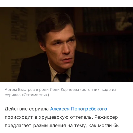
Артем Быстров в роли Лени Корнеева
источник:
кадр из
сериала «Оптимисты»
Действие сериала
Алексея Попогребского
происходит в хрущевскую оттепель. Режиссер
предлагает размышления на тему, как могли бы