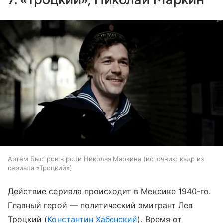
7. «Троцкий», Николай Маркин
Артем Быстров в роли Николая Маркина
источник:
кадр из
сериала «Троцкий»
Действие сериала происходит в Мексике 1940-го.
Главный герой — политический эмигрант Лев
Троцкий (
Константин Хабенский
). Время от