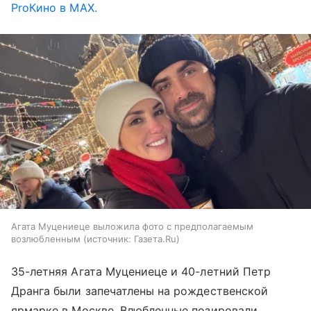
ProКино в MAX.
Агата Муцениеце выложила фото с предполагаемым
возлюбленным
источник:
Газета.Ru
35-летняя Агата Муцениеце и 40-летний Петр
Дранга были запечатлены на рождественской
ярмарке в Москве. Влюбленные позировали