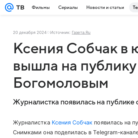
Фильмы
Сериалы
Новости и статьи
Те
20 декабря 2024
Источник:
Газета.Ru
Ксения Собчак в 
вышла на публику
Богомоловым
Журналистка появилась на публике 
Журналистка
Ксения Собчак
появилась на п
Снимками она поделилась в Telegram-канале