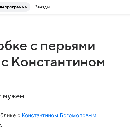
лепрограмма
Звезды
юбке с перьями
 с Константином
с мужем
ублике с
Константином Богомоловым
.
.