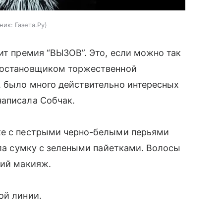
ник:
Газета.Ру
ит премия “ВЫЗОВ”. Это, если можно так
-постановщиком торжественной
, было много действительно интересных
написала Собчак.
ке с пестрыми черно-белыми перьями
яла сумку с зелеными пайетками. Волосы
ний макияж.
ой линии.