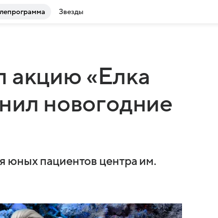
лепрограмма
Звезды
л акцию «Елка
нил новогодние
я юных пациентов центра им.