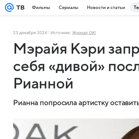
Фильмы
Сериалы
Новости и статьи
Те
23 декабря 2024
Источник:
Журнал OK!
Мэрайя Кэри запр
себя «дивой» посл
Рианной
Рианна попросила артистку оставить