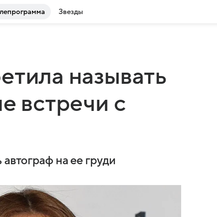
лепрограмма
Звезды
етила называть
е встречи с
 автограф на ее груди