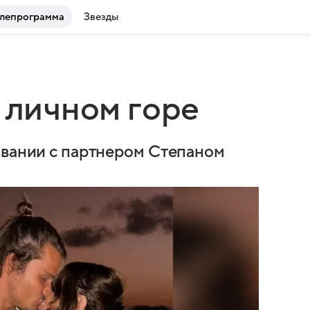
лепрограмма
Звезды
о личном горе
авании с партнером Степаном