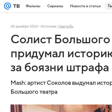
Фильмы
Сериалы
Новости и статьи
Те
26 декабря 2024
Источник:
Газета.Ru
Солист Большого 
придумал историю
за боязни штрафа
Mash: артист Соколов выдумал исто
Большого театра