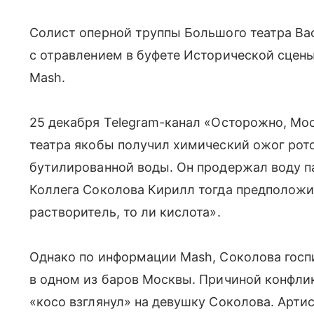
Солист оперной труппы Большого театра В
с отравлением в буфете Исторической сцены
Mash.
25 декабря Telegram-канал «Осторожно, Мо
театра якобы получил химический ожог рото
бутилированной воды. Он продержал воду па
Коллега Соколова Кирилл тогда предположил
растворитель, то ли кислота».
Однако по информации Mash, Соколова госп
в одном из баров Москвы. Причиной конфлик
«косо взглянул» на девушку Соколова. Артис