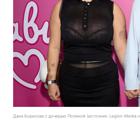
Дана Борисова с дочерью Полиной
источник:
Legion-Media.r