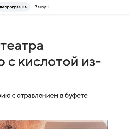
лепрограмма
Звезды
театра
 с кислотой из-
рию с отравлением в буфете