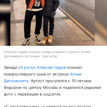
Алексей Чадов показал повзрослевшего сына от Агнии
Дитковските
источник:
Газета.Ru
Звезда «
9 роты
»
Алексей Чадов
показал
повзрослевшего сына от актрисы
Агнии
Дитковските
. Артист прогулялся с 10-летним
Федором по центру Москвы и поделился редкими
фото с первенцем в соцсетях.
«С наступающим», — написал он под постом.