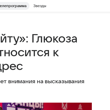
елепрограмма
Звезды
йту»: Глюкоза
тносится к
дрес
ает внимания на высказывания