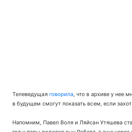
Телеведущая
говорила
, что в архиве у нее 
в будущем смогут показать всем, если захот
Напомним, Павел Воля и Ляйсан Утяшева ста
год у пары родился сын Роберт, а еще через