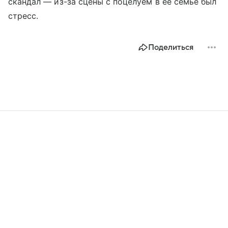
скандал — из-за сцены с поцелуем в ее семье был
стресс.
Поделиться